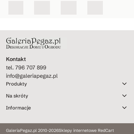
zlew
y
ak do
e
ozmy
wodo
ogrod
wak
pój
u
Kontakt
tel. 796 707 899
info@galeriapegaz.pl
Produkty
Na skróty
Informacje
GaleriaPegaz.pl 2010-2026
Sklepy internetowe RedCart