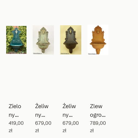
Zielo
Żeliw
Żeliw
Zlew
ny
ny
ny
ogrod
wiszą
419,00
patyn
679,00
zlewo
679,00
owy
789,00
zł
zł
zł
zł
cy
owan
zmyw
Vintag