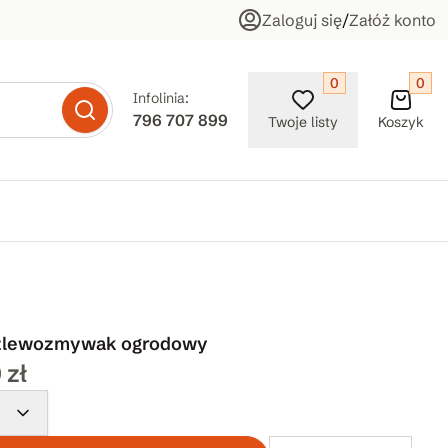
Zaloguj się
/
Załóż konto
0
0
Infolinia:
796 707 899
Twoje listy
Koszyk
 zlewozmywak ogrodowy
 zł