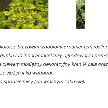
kolorze brązowym zdobiony ornamentem roślin
nku lub innej architektury ogrodowej za pomo
e zlewem mosiężny dekoracyjny kran ¾ cala oraz 
e służyć jako wodopój.
 spodzie misy (we własnym zakresie).