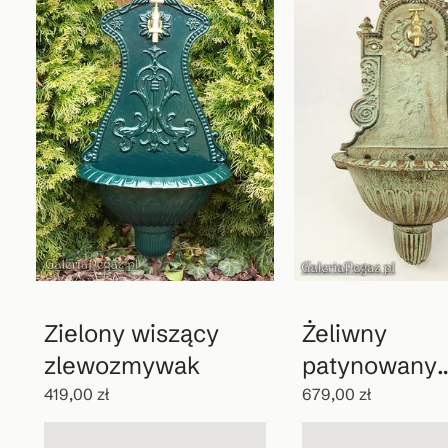
Zielony wiszący
Żeliwny
zlewozmywak
patynowany
wodopój
419,00 zł
679,00 zł