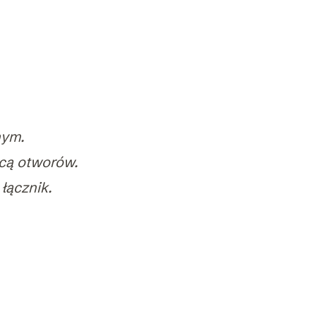
nym.
cą otworów.
łącznik.