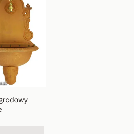
ogrodowy
e