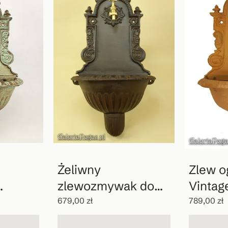
Żeliwny
Zlew 
zlewozmywak do
Vintag
ogrodu
679,00 zł
789,00 zł