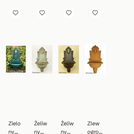
Zielo
Żeliw
Żeliw
Zlew
ny
ny
ny
ogrod