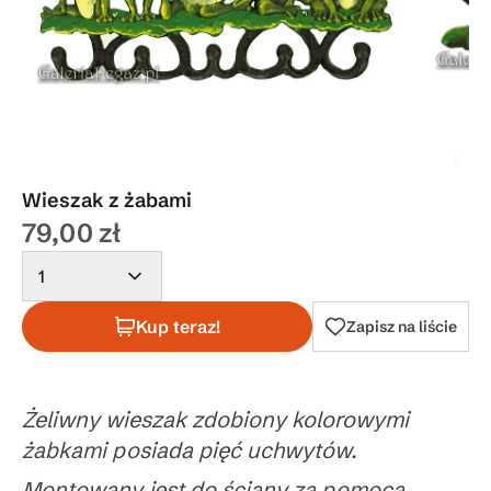
Wieszak z żabami
79,00 zł
1
Kup teraz!
Zapisz na liście
Żeliwny wieszak zdobiony kolorowymi
żabkami posiada pięć uchwytów.
Montowany jest do ściany za pomocą