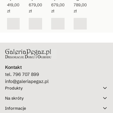
wiszą
419,00
patyn
679,00
zlewo
679,00
owy
789,00
zł
zł
zł
zł
cy
owan
zmyw
Vintag
zlew
y
ak do
e
ozmy
wodo
ogrod
wak
pój
u
Kontakt
tel. 796 707 899
info@galeriapegaz.pl
Produkty
Na skróty
Informacje