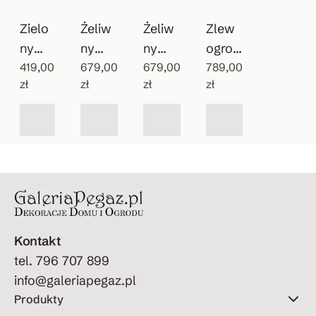
Zielo
Żeliw
Żeliw
Zlew
ny
ny
ny
ogrod
wiszą
419,00
patyn
679,00
zlewo
679,00
owy
789,00
zł
zł
zł
zł
cy
owan
zmyw
Vintag
zlew
y
ak do
e
ozmy
wodo
ogrod
wak
pój
u
Kontakt
tel. 796 707 899
info@galeriapegaz.pl
Produkty