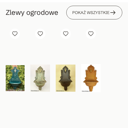
Zlewy ogrodowe
POKAŻ WSZYSTKIE