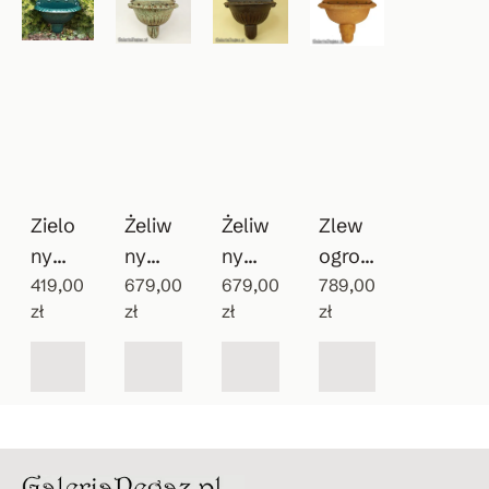
Zielo
Żeliw
Żeliw
Zlew
ny
ny
ny
ogrod
wiszą
419,00
patyn
679,00
zlewo
679,00
owy
789,00
zł
zł
zł
zł
cy
owan
zmyw
Vintag
zlew
y
ak do
e
ozmy
wodo
ogrod
wak
pój
u