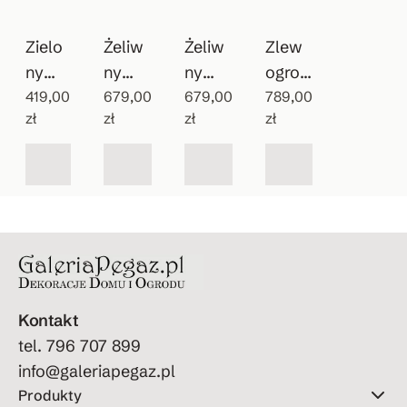
Zielo
Żeliw
Żeliw
Zlew
ny
ny
ny
ogrod
wiszą
419,00
patyn
679,00
zlewo
679,00
owy
789,00
zł
zł
zł
zł
cy
owan
zmyw
Vintag
zlew
y
ak do
e
ozmy
wodo
ogrod
wak
pój
u
Kontakt
tel. 796 707 899
info@galeriapegaz.pl
Produkty