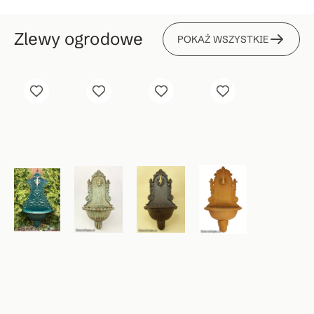
Zlewy ogrodowe
POKAŻ WSZYSTKIE