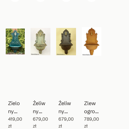
Zielo
Żeliw
Żeliw
Zlew
ny
ny
ny
ogrod
wiszą
419,00
patyn
679,00
zlewo
679,00
owy
789,00
zł
zł
zł
zł
cy
owan
zmyw
Vintag