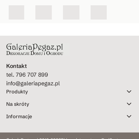
zlew
y
ak do
e
ozmy
wodo
ogrod
wak
pój
u
Kontakt
tel. 796 707 899
info@galeriapegaz.pl
Produkty
Na skróty
Informacje