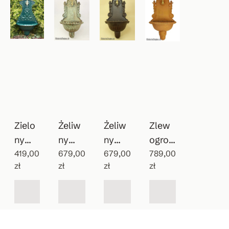
Zielo
Żeliw
Żeliw
Zlew
ny
ny
ny
ogrod
wiszą
419,00
patyn
679,00
zlewo
679,00
owy
789,00
zł
zł
zł
zł
cy
owan
zmyw
Vintag
zlew
y
ak do
e
ozmy
wodo
ogrod
wak
pój
u