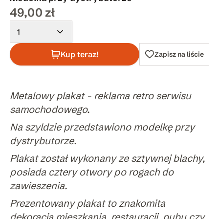
49,00 zł
1
Kup teraz!
Zapisz na liście
Metalowy plakat - reklama retro serwisu
samochodowego.
Na szyldzie przedstawiono modelkę przy
dystrybutorze.
Plakat został wykonany ze sztywnej blachy,
posiada cztery otwory po rogach do
zawieszenia.
Prezentowany plakat to znakomita
dekoracja mieszkania, restauracji, pubu czy