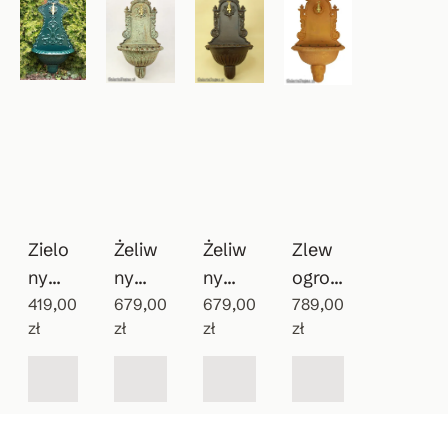
Zielo
Żeliw
Żeliw
Zlew
ny
ny
ny
ogrod
wiszą
419,00
patyn
679,00
zlewo
679,00
owy
789,00
zł
zł
zł
zł
cy
owan
zmyw
Vintag
zlew
y
ak do
e
ozmy
wodo
ogrod
wak
pój
u