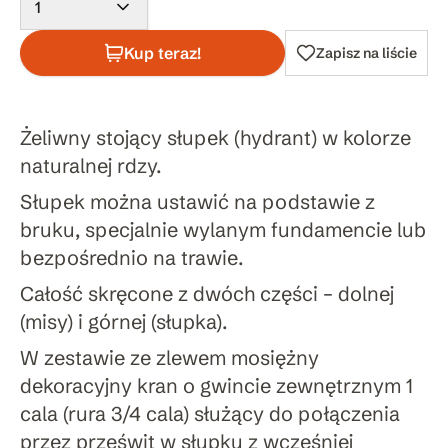
1
Kup teraz!
Zapisz na liście
Żeliwny stojący słupek (hydrant) w kolorze
naturalnej rdzy.
Słupek można ustawić na podstawie z
bruku, specjalnie wylanym fundamencie lub
bezpośrednio na trawie.
Całość skręcone z dwóch części – dolnej
(misy) i górnej (słupka).
W zestawie ze zlewem mosiężny
dekoracyjny kran o gwincie zewnętrznym 1
cala (rura 3/4 cala) służący do połączenia
przez prześwit w słupku z wcześniej