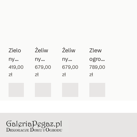
Zielo
Żeliw
Żeliw
Zlew
ny
ny
ny
ogrod
wiszą
419,00
patyn
679,00
zlewo
679,00
owy
789,00
zł
zł
zł
zł
cy
owan
zmyw
Vintag
zlew
y
ak do
e
ozmy
wodo
ogrod
wak
pój
u