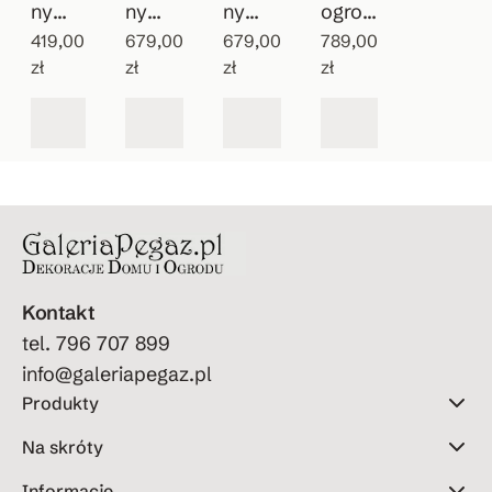
ny
ny
ny
ogrod
wiszą
419,00
patyn
679,00
zlewo
679,00
owy
789,00
zł
zł
zł
zł
cy
owan
zmyw
Vintag
zlew
y
ak do
e
ozmy
wodo
ogrod
wak
pój
u
Kontakt
tel. 796 707 899
info@galeriapegaz.pl
Produkty
Na skróty
Informacje