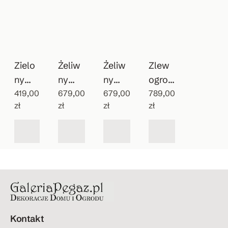
Zielo
Żeliw
Żeliw
Zlew
ny
ny
ny
ogrod
wiszą
419,00
patyn
679,00
zlewo
679,00
owy
789,00
zł
zł
zł
zł
cy
owan
zmyw
Vintag
zlew
y
ak do
e
ozmy
wodo
ogrod
wak
pój
u
Kontakt