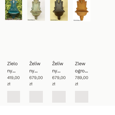
Zielo
Żeliw
Żeliw
Zlew
ny
ny
ny
ogrod
wiszą
419,00
patyn
679,00
zlewo
679,00
owy
789,00
zł
zł
zł
zł
cy
owan
zmyw
Vintag
zlew
y
ak do
e
ozmy
wodo
ogrod
wak
pój
u