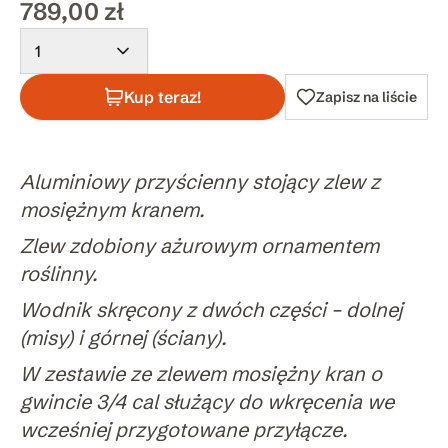
789,00 zł
1
Kup teraz!
Zapisz na liście
Aluminiowy przyścienny stojący zlew z
mosiężnym kranem.
Zlew zdobiony ażurowym ornamentem
roślinny.
Wodnik skręcony z dwóch części – dolnej
(misy) i górnej (ściany).
W zestawie ze zlewem mosiężny kran o
gwincie 3/4 cal służący do wkręcenia we
wcześniej przygotowane przyłącze.