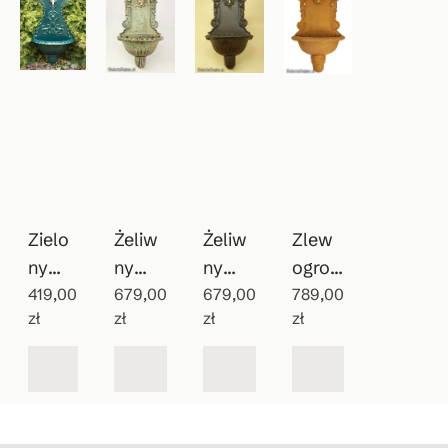
Zielo
Żeliw
Żeliw
Zlew
ny
ny
ny
ogrod
wiszą
419,00
patyn
679,00
zlewo
679,00
owy
789,00
zł
zł
zł
zł
cy
owan
zmyw
Vintag
zlew
y
ak do
e
ozmy
wodo
ogrod
wak
pój
u